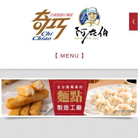
【 MENU 】